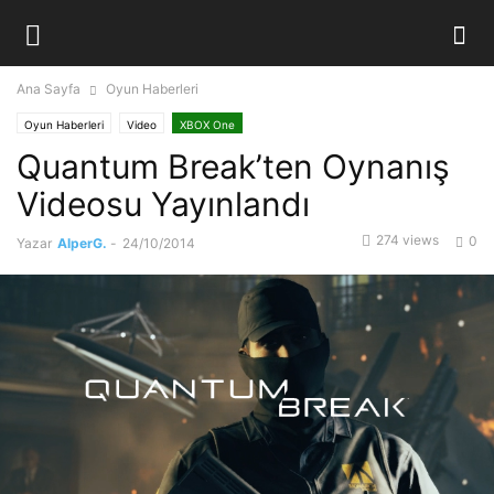
Ana Sayfa
Oyun Haberleri
Oyun Haberleri
Video
XBOX One
Quantum Break’ten Oynanış
Videosu Yayınlandı
274 views
0
Yazar
AlperG.
-
24/10/2014