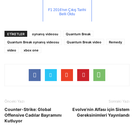
F1 2016'nın Çıkış Tarihi
Belli Oldu
ETİKETLER
oynanış videosu
Quantum Break
Quantum Break oynanış videosu
Quantum Break video
Remedy
video
xbox one
Önceki Yazı
Sonraki Yazı
Counter-Strike: Global
Evolve’nin Alfası için Sistem
Offensive Cadılar Bayramını
Gereksinimleri Yayınlandı
Kutluyor