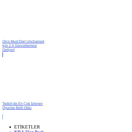
Orcs Must Die! Unchained
İçin 2.4 Güncellemesi
Geliyor!
Twitch’de En Çok İzlenen
Oyunlar Belli Oldu
ETİKETLER