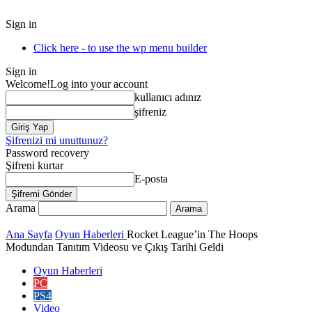
Sign in
Click here - to use the wp menu builder
Sign in
Welcome!
Log into your account
kullanıcı adınız
şifreniz
Şifrenizi mi unuttunuz?
Password recovery
Şifreni kurtar
E-posta
Arama
Ana Sayfa
Oyun Haberleri
Rocket League’in The Hoops
Modundan Tanıtım Videosu ve Çıkış Tarihi Geldi
Oyun Haberleri
PC
PS4
Video