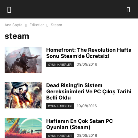
Ana Sayfa
Etiketler
Steam
steam
Homefront: The Revolution Hafta
Sonu Steam’de Ücretsiz!
09/09/2016
OYUN HABERLERI
Dead Rising’in Sistem
Gereksinimleri Ve PC Çıkış Tarihi
Belli Oldu
10/08/2016
OYUN HABERLERI
Haftanın En Çok Satan PC
Oyunları (Steam)
08/08/2016
OYUN HABERLERI