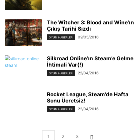
The Witcher 3: Blood and Wine’ın
Çıkış Tarihi Sızdı
09/05/2016
OYUN HABERLERI
Silkroad Online’ın Steam’e Gelme
İhtimali Var(!)
22/04/2016
OYUN HABERLERI
Rocket League, Steam’de Hafta
Sonu Ücretsiz!
22/04/2016
OYUN HABERLERI
1
2
3