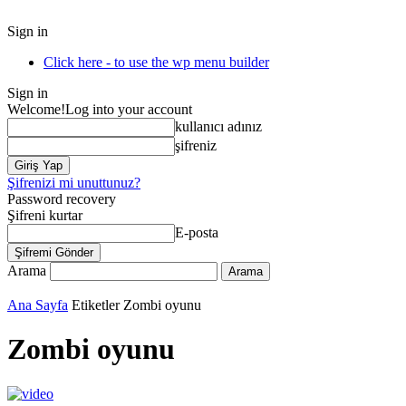
Sign in
Click here - to use the wp menu builder
Sign in
Welcome!
Log into your account
kullanıcı adınız
şifreniz
Şifrenizi mi unuttunuz?
Password recovery
Şifreni kurtar
E-posta
Arama
Ana Sayfa
Etiketler
Zombi oyunu
Zombi oyunu