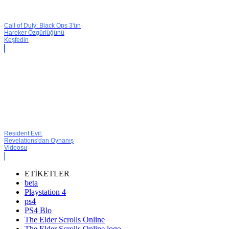
Call of Duty: Black Ops 3'ün
Hareker Özgürlüğünü
Keşfedin
Resident Evil:
Revelations'dan Oynanış
Videosu
ETİKETLER
beta
Playstation 4
ps4
PS4 Blo
The Elder Scrolls Online
The Elder Scrolls Online logo