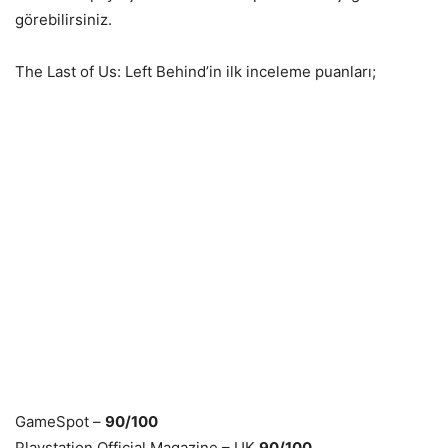
görebilirsiniz.
The Last of Us: Left Behind’in ilk inceleme puanları;
GameSpot –
90/100
Playstation Official Magazine – UK
90/100