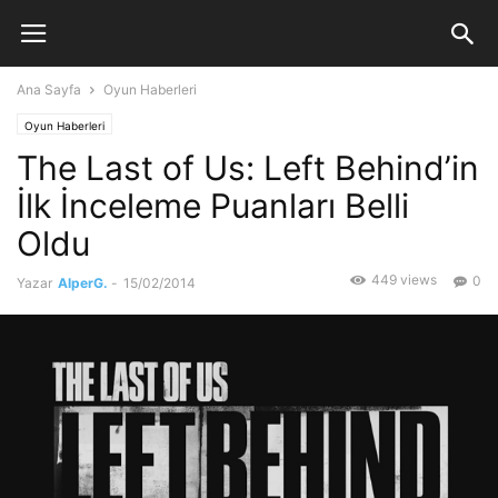
Ana Sayfa
Oyun Haberleri
Oyun Haberleri
The Last of Us: Left Behind’in
İlk İnceleme Puanları Belli
Oldu
449 views
0
Yazar
AlperG.
-
15/02/2014