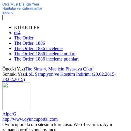
Orcs Must Die İçin Yeni
Haritalar ve Kahramanlar
Eklendi
ETİKETLER
ps4
The Order
The Order: 1886
The Order: 1886 inceleme
The Order: 1886 inceleme notları
The Order: 1886 inceleme puanları
Önceki Yazı
The Sims 4, Mac için Piyasaya Çıktı!
Sonraki Yazı
LoL Şampiyon ve Kostüm İndirimi (20.02.2015-
23.02.2015)
AlperG.
http://www.oyuncuportal.com
Oyuncuportal.com sitesinin kurucusu. Web Tasarımcı. Aynı
zamanda profesyonel oyuncu.