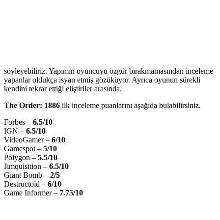
söyleyebiliriz. Yapımın oyuncuyu özgür bırakmamasından inceleme
yapanlar oldukça isyan etmiş gözüküyor. Ayrıca oyunun sürekli
kendini tekrar ettiği eliştiriler arasında.
The Order: 1886
ilk inceleme puanlarını aşağıda bulabilirsiniz.
Forbes –
6.5/10
IGN –
6.5/10
VideoGamer –
6/10
Gamespot –
5/10
Polygon –
5.5/10
Jimquisition –
6.5/10
Giant Bomb –
2/5
Destructoid –
6/10
Game Informer –
7.75/10