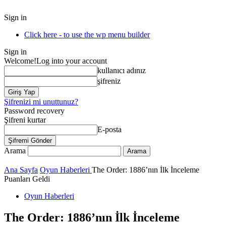
Sign in
Click here - to use the wp menu builder
Sign in
Welcome!
Log into your account
kullanıcı adınız
şifreniz
Şifrenizi mi unuttunuz?
Password recovery
Şifreni kurtar
E-posta
Arama
Ana Sayfa
Oyun Haberleri
The Order: 1886’nın İlk İnceleme
Puanları Geldi
Oyun Haberleri
The Order: 1886’nın İlk İnceleme