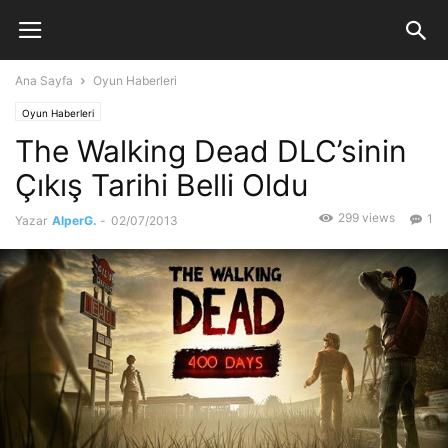
Ana Sayfa
Oyun Haberleri
Oyun Haberleri
The Walking Dead DLC’sinin
Çıkış Tarihi Belli Oldu
299 views
1
Yazar
AlperG.
-
02/07/2013