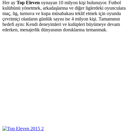
Her ay
Top Eleven
oynayan 10 milyon kişi bulunuyor. Futbol
kulübünü yönetmek, arkadaşlarına ve diğer liglerdeki oyunculara
maç, lig, turnuva ve kupa müsabakası teklif etmek için oyunda
çevrimiçi olanların günlük sayısı ise 4 milyon kişi. Tamamının
hedefi aynı: Kendi deneyimleri ve kulüpleri büyümeye devam
ederken, menajerlik dünyasının doruklarına tırmanmak.