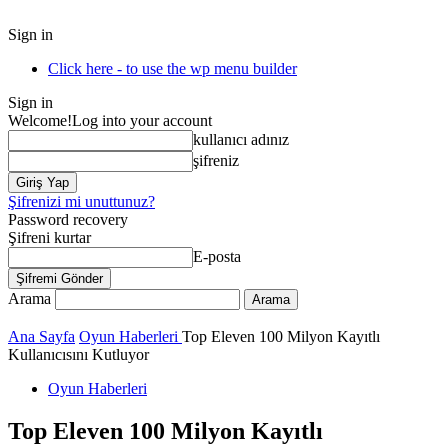
Sign in
Click here - to use the wp menu builder
Sign in
Welcome!
Log into your account
kullanıcı adınız
şifreniz
Şifrenizi mi unuttunuz?
Password recovery
Şifreni kurtar
E-posta
Arama
Ana Sayfa
Oyun Haberleri
Top Eleven 100 Milyon Kayıtlı
Kullanıcısını Kutluyor
Oyun Haberleri
Top Eleven 100 Milyon Kayıtlı