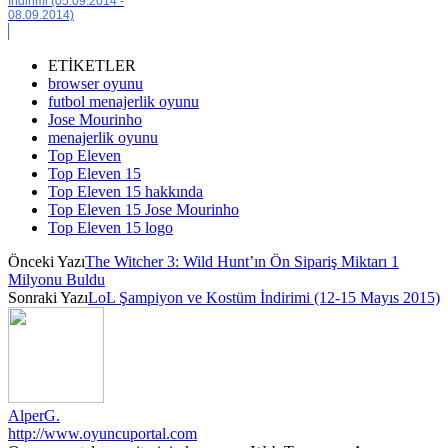
İndirimi (05.09.2014 -
08.09.2014)
ETİKETLER
browser oyunu
futbol menajerlik oyunu
Jose Mourinho
menajerlik oyunu
Top Eleven
Top Eleven 15
Top Eleven 15 hakkında
Top Eleven 15 Jose Mourinho
Top Eleven 15 logo
Önceki Yazı
The Witcher 3: Wild Hunt’ın Ön Sipariş Miktarı 1
Milyonu Buldu
Sonraki Yazı
LoL Şampiyon ve Kostüm İndirimi (12-15 Mayıs 2015)
AlperG.
http://www.oyuncuportal.com