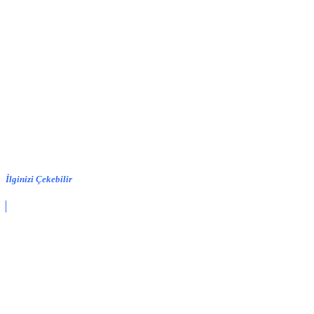
İlginizi Çekebilir