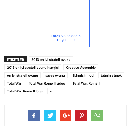
Forza Motorsport 6
Duyuruldu!
ETİKETLER
2013 en iyi strateji oyunu
2013 en iyi strateji oyunu hangisi
Creative Assembly
en iyi strateji oyunu
savaş oyunu
Skirmish mod
tatmin etmek
Total War
Total War Rome II video
Total War: Rome II
Total War: Rome II logo
v