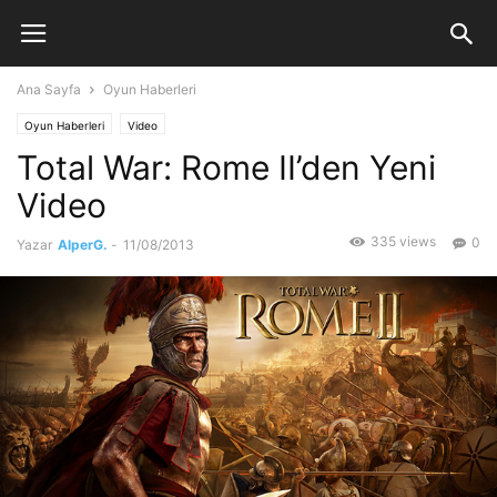
Ana Sayfa
Oyun Haberleri
Oyun Haberleri
Video
Total War: Rome II’den Yeni
Video
335 views
0
Yazar
AlperG.
-
11/08/2013