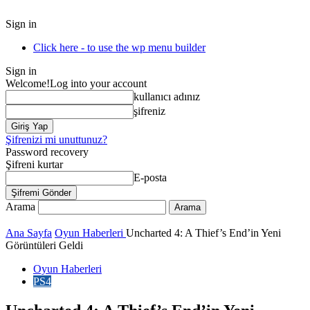
Sign in
Click here - to use the wp menu builder
Sign in
Welcome!
Log into your account
kullanıcı adınız
şifreniz
Şifrenizi mi unuttunuz?
Password recovery
Şifreni kurtar
E-posta
Arama
Ana Sayfa
Oyun Haberleri
Uncharted 4: A Thief’s End’in Yeni
Görüntüleri Geldi
Oyun Haberleri
PS4