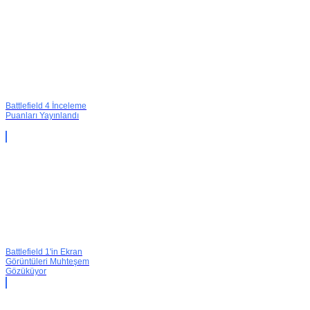
Battlefield 4 İnceleme
Puanları Yayınlandı
Battlefield 1'in Ekran
Görüntüleri Muhteşem
Gözüküyor