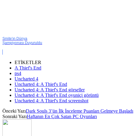
Smite'ın Dünya
Şampiyonası Duyuruldu
ETİKETLER
A Thief's End
ps4
Uncharted 4
Uncharted 4: A Thief's End
Uncharted 4: A Thief's End görseller
Uncharted 4: A Thief's End oyuniçi görüntü
Uncharted 4: A Thief's End screenshot
Önceki Yazı
Dark Souls 3’ün İlk İnceleme Puanları Gelmeye Başladı
Sonraki Yazı
Haftanın En Çok Satan PC Oyunları