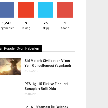
1,242
9
75
1
Beğenenler
Takipçi
Takipçi
Abone
En Popüler Oyun Haberleri
Sid Meier’s Civilization VI’nın
Yeni Güncellemesi Yayınlandı
21/12/2016
PES Ligi 15 Türkiye Finalleri
Sonuçları Belli Oldu
21/04/2015
LoL 6.18 Yaması İle Gelecek