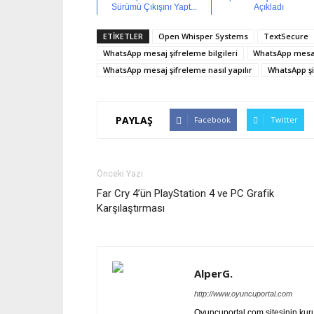
Sürümü Çıkışını Yapt...
Açıkladı
ETİKETLER
Open Whisper Systems
TextSecure
WhatsApp mesaj şifreleme bilgileri
WhatsApp mesaj
WhatsApp mesaj şifreleme nasıl yapılır
WhatsApp ş
PAYLAŞ
Facebook
Twitter
Önceki Yazı
Far Cry 4’ün PlayStation 4 ve PC Grafik
Karşılaştırması
AlperG.
http://www.oyuncuportal.com
Oyuncuportal.com sitesinin ku