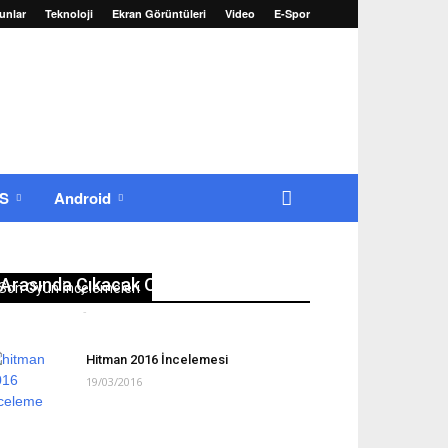
unlar
Teknoloji
Ekran Görüntüleri
Video
E-Spor
OS
Android
22-25 Ağustos 2016 Tarihleri
Arasında Çıkacak Oyunlar
Son Oyun İncelemeleri
Erkan Yılmaz
-
22/08/2016
0
Hitman 2016 İncelemesi
19/03/2016