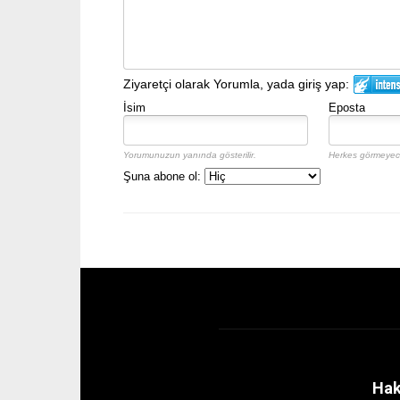
Ziyaretçi olarak Yorumla, yada giriş yap:
İsim
Eposta
Yorumunuzun yanında gösterilir.
Herkes görmeyece
Şuna abone ol:
Hak