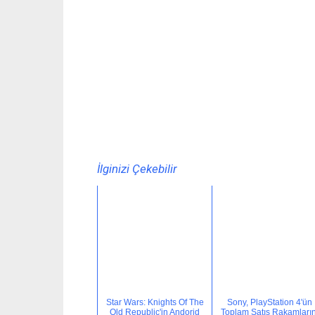
İlginizi Çekebilir
Star Wars: Knights Of The
Sony, PlayStation 4'ün
Old Republic'in Andorid
Toplam Satış Rakamların