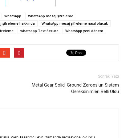
WhatsApp
WhatsApp mesaj şifreleme
 şifreleme hakkında
WhatsApp mesaj şifreleme nasıl olacak
ifreleme
whatsapp Text Secure
WhatsApp yeni dönem
Sonraki Yazı
Metal Gear Solid: Ground Zeroes’un Sistem
Gereksinimleri Belli Oldu
rucusu. Web Tasarımcı. Aynı zamanda profesyonel oyuncu.