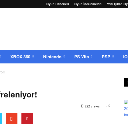
Oyun Haberleri
Oyun İncelemeleri
Yeni Çıkan Oy
XBOX 360
Nintendo
PS Vita
PSP
i
yor!
releniyor!
0
222 views