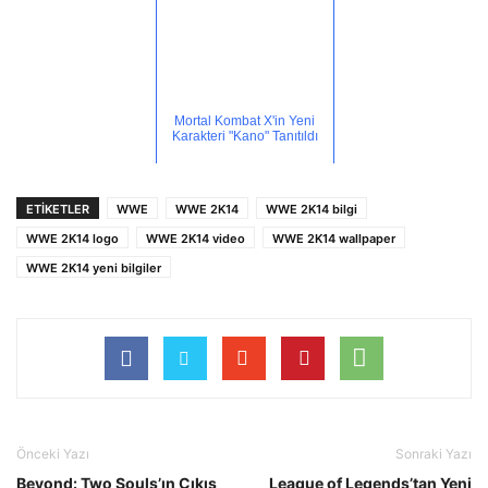
Mortal Kombat X'in Yeni
Karakteri "Kano" Tanıtıldı
ETİKETLER
WWE
WWE 2K14
WWE 2K14 bilgi
WWE 2K14 logo
WWE 2K14 video
WWE 2K14 wallpaper
WWE 2K14 yeni bilgiler
Önceki Yazı
Sonraki Yazı
Beyond: Two Souls’ın Çıkış
League of Legends’tan Yeni