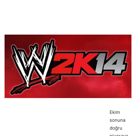
Ekim
sonuna
doğru
piyasaya