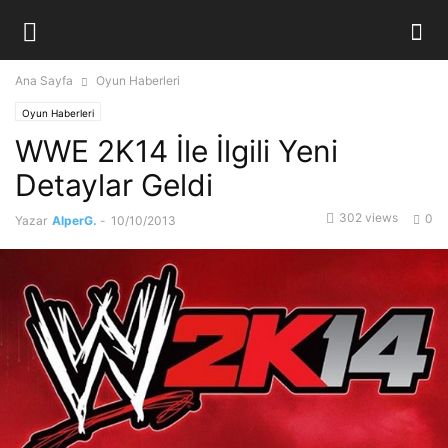
Ana Sayfa
Oyun Haberleri
Oyun Haberleri
WWE 2K14 İle İlgili Yeni
Detaylar Geldi
302 views
0
Yazar
AlperG.
-
10/10/2013