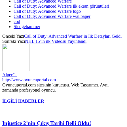
Call of Duty: Advanced Warfare
Call of Duty: Advanced Warfare ilk ekran görüntüleri
Call of Duty: Advanced Warfare logo
Call of Duty: Advanced Warfare wallpaper
cod
Sledgehammer
Önceki Yazı
Call of Duty: Advanced Warfare’in İlk Detayları Geldi
Sonraki Yazı
NHL 15’in ilk Videosu Yayınlandı
AlperG.
http://www.oyuncuportal.com
Oyuncuportal.com sitesinin kurucusu. Web Tasarımcı. Aynı
zamanda profesyonel oyuncu.
İLGİLİ HABERLER
Injustice 2’nin Çıkış Tarihi Belli Oldu!