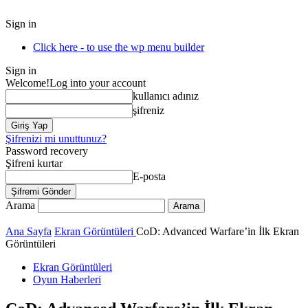
Sign in
Click here - to use the wp menu builder
Sign in
Welcome!
Log into your account
kullanıcı adınız
şifreniz
Şifrenizi mi unuttunuz?
Password recovery
Şifreni kurtar
E-posta
Arama
Ana Sayfa
Ekran Görüntüleri
CoD: Advanced Warfare’in İlk Ekran
Görüntüleri
Ekran Görüntüleri
Oyun Haberleri