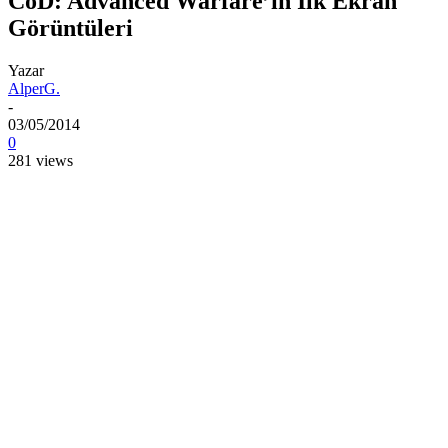
CoD: Advanced Warfare’in İlk Ekran
Görüntüleri
Yazar
AlperG.
-
03/05/2014
0
281 views