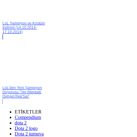
LoL Şampiyon ve Kostüm
İndirimi (14.10.2014-
17.10.2014)
LoL'den Yeni Şampiyon
Duyurusu "Yer Altındaki
Dehşet Rek'Sai"
ETİKETLER
Compendium
dota 2
Dota 2 logo
Dota 2 turnuva