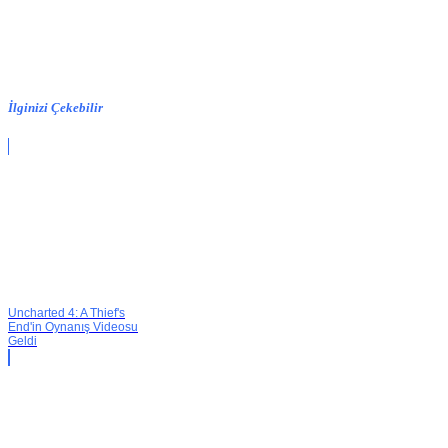
İlginizi Çekebilir
Uncharted 4: A Thief's
End'in Oynanış Videosu
Geldi