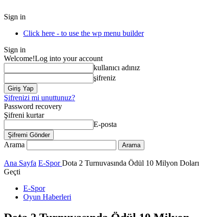
Sign in
Click here - to use the wp menu builder
Sign in
Welcome!
Log into your account
kullanıcı adınız
şifreniz
Şifrenizi mi unuttunuz?
Password recovery
Şifreni kurtar
E-posta
Arama
Ana Sayfa
E-Spor
Dota 2 Turnuvasında Ödül 10 Milyon Doları
Geçti
E-Spor
Oyun Haberleri