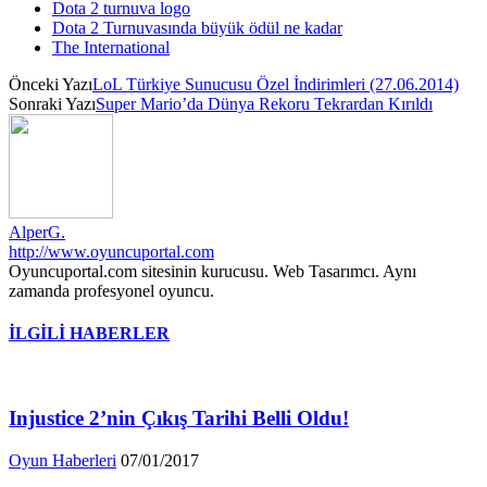
Dota 2 turnuva logo
Dota 2 Turnuvasında büyük ödül ne kadar
The International
Önceki Yazı
LoL Türkiye Sunucusu Özel İndirimleri (27.06.2014)
Sonraki Yazı
Super Mario’da Dünya Rekoru Tekrardan Kırıldı
AlperG.
http://www.oyuncuportal.com
Oyuncuportal.com sitesinin kurucusu. Web Tasarımcı. Aynı
zamanda profesyonel oyuncu.
İLGİLİ HABERLER
Injustice 2’nin Çıkış Tarihi Belli Oldu!
Oyun Haberleri
07/01/2017