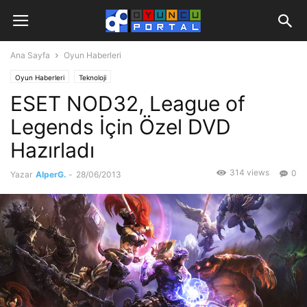
Ana Sayfa
Oyun Haberleri
Oyun Haberleri
Teknoloji
ESET NOD32, League of
Legends İçin Özel DVD
Hazırladı
314 views
0
Yazar
AlperG.
-
28/06/2013