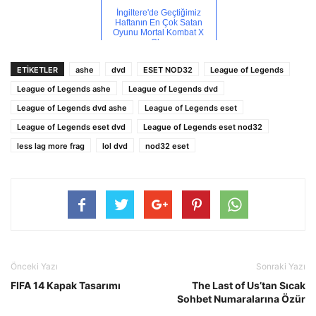
İngiltere'de Geçtiğimiz
Haftanın En Çok Satan
Oyunu Mortal Kombat X
Ol...
ETİKETLER
ashe
dvd
ESET NOD32
League of Legends
League of Legends ashe
League of Legends dvd
League of Legends dvd ashe
League of Legends eset
League of Legends eset dvd
League of Legends eset nod32
less lag more frag
lol dvd
nod32 eset
Önceki Yazı
Sonraki Yazı
FIFA 14 Kapak Tasarımı
The Last of Us’tan Sıcak
Sohbet Numaralarına Özür