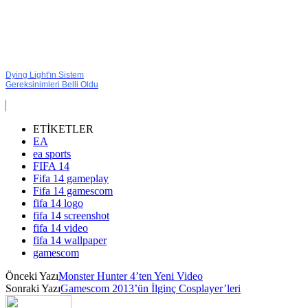
Dying Light'ın Sistem
Gereksinimleri Belli Oldu
ETİKETLER
EA
ea sports
FIFA 14
Fifa 14 gameplay
Fifa 14 gamescom
fifa 14 logo
fifa 14 screenshot
fifa 14 video
fifa 14 wallpaper
gamescom
Önceki Yazı
Monster Hunter 4’ten Yeni Video
Sonraki Yazı
Gamescom 2013’ün İlginç Cosplayer’leri