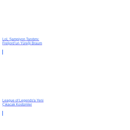
LoL Şampiyon Tanıtımı:
Freljord’un Yüreği Braum
League of Legends'a Yeni
Çıkacak Kostümler