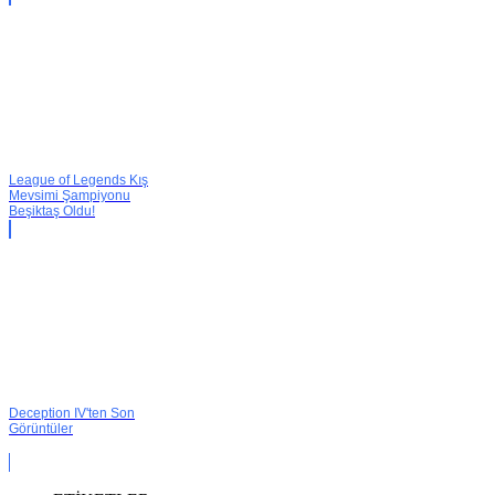
League of Legends Kış
Mevsimi Şampiyonu
Beşiktaş Oldu!
Deception IV'ten Son
Görüntüler