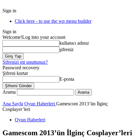
Sign in
Click here - to use the wp menu builder
Sign in
Welcome!
Log into your account
kullanıcı adınız
şifreniz
Şifrenizi mi unuttunuz?
Password recovery
Şifreni kurtar
E-posta
Arama
Ana Sayfa
Oyun Haberleri
Gamescom 2013’ün İlginç
Cosplayer’leri
Oyun Haberleri
Gamescom 2013’ün İlginç Cosplayer’leri