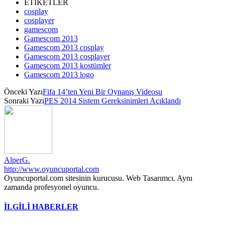
ETİKETLER
cosplay
cosplayer
gamescom
Gamescom 2013
Gamescom 2013 cosplay
Gamescom 2013 cosplayer
Gamescom 2013 kostümler
Gamescom 2013 logo
Önceki Yazı
Fifa 14’ten Yeni Bir Oynanış Videosu
Sonraki Yazı
PES 2014 Sistem Gereksinimleri Açıklandı
AlperG.
http://www.oyuncuportal.com
Oyuncuportal.com sitesinin kurucusu. Web Tasarımcı. Aynı
zamanda profesyonel oyuncu.
İLGİLİ HABERLER