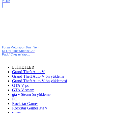
2016)
Forza Motorsport 6'nın Yeni
DLC'si "Hot Wheels Car
Pack" Çıkışını Yapt...
ETİKETLER
Grand Theft Auto V
Grand Theft Auto V ön yükleme
Grand Theft Auto V ön yüklemesi
GTA V pc
GTA V steam
gta v Steam ön yükleme
PC
Rockstar Games
Rockstar Games gta v
steam