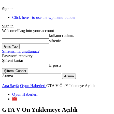
Sign in
Click here - to use the wp menu builder
Sign in
Welcome!
Log into your account
kullanıcı adınız
şifreniz
Şifrenizi mi unuttunuz?
Password recovery
Şifreni kurtar
E-posta
Arama
Ana Sayfa
Oyun Haberleri
GTA V Ön Yüklemeye Açıldı
Oyun Haberleri
PC
GTA V Ön Yüklemeye Açıldı