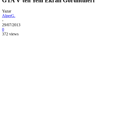
GTA V’ten Yeni Ekran Görüntüleri
Yazar
AlperG.
-
29/07/2013
0
372 views