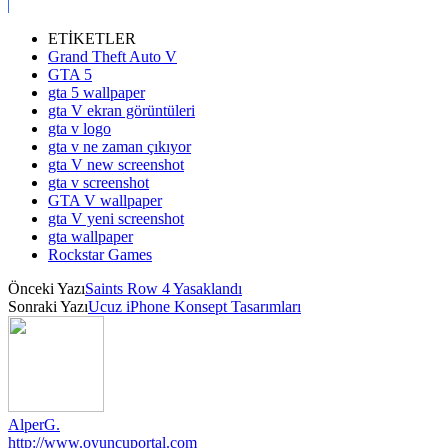
ETİKETLER
Grand Theft Auto V
GTA 5
gta 5 wallpaper
gta V ekran görüntüleri
gta v logo
gta v ne zaman çıkıyor
gta V new screenshot
gta v screenshot
GTA V wallpaper
gta V yeni screenshot
gta wallpaper
Rockstar Games
Önceki Yazı
Saints Row 4 Yasaklandı
Sonraki Yazı
Ucuz iPhone Konsept Tasarımları
AlperG.
http://www.oyuncuportal.com