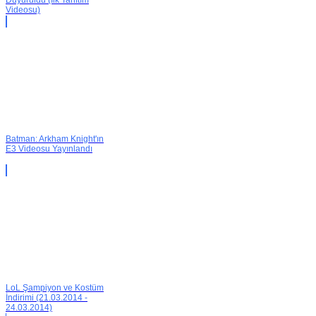
Duyuruldu (İlk Tanıtım
Videosu)
Batman: Arkham Knight'ın
E3 Videosu Yayınlandı
LoL Şampiyon ve Kostüm
İndirimi (21.03.2014 -
24.03.2014)