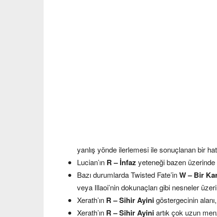
yanlış yönde ilerlemesi ile sonuçlanan bir hata
Lucian’ın
R – İnfaz
yeteneği bazen üzerinde bü
Bazı durumlarda Twisted Fate’in
W – Bir Ka
veya Illaoi’nin dokunaçları gibi nesneler üze
Xerath’ın
R – Sihir Ayini
göstergecinin alanı
Xerath’ın
R – Sihir Ayini
artık çok uzun men