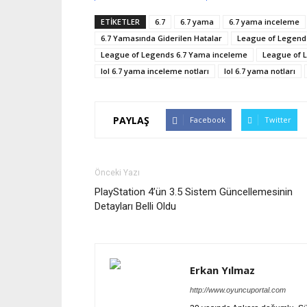
ETİKETLER
6.7
6.7 yama
6.7 yama inceleme
6.7 Yamasında Giderilen Hatalar
League of Legend
League of Legends 6.7 Yama inceleme
League of L
lol 6.7 yama inceleme notları
lol 6.7 yama notları
PAYLAŞ
Facebook
Twitter
Önceki Yazı
PlayStation 4’ün 3.5 Sistem Güncellemesinin
Detayları Belli Oldu
Erkan Yılmaz
http://www.oyuncuportal.com