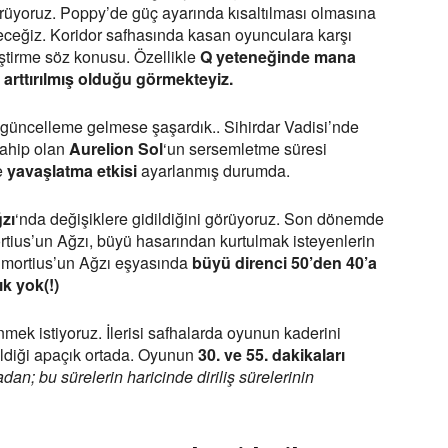
görüyoruz. Poppy’de güç ayarında kısaltılması olmasına
eceğiz. Koridor safhasında kasan oyunculara karşı
eştirme söz konusu. Özellikle
Q yeteneğinde mana
ü arttırılmış olduğu görmekteyiz.
 güncelleme gelmese şaşardık.. Sihirdar Vadisi’nde
sahip olan
Aurelion Sol
‘un sersemletme süresi
de
yavaşlatma etkisi
ayarlanmış durumda.
zı
‘nda değişiklere gidildiğini görüyoruz. Son dönemde
rtius’un Ağzı, büyü hasarından kurtulmak isteyenlerin
lmortius’un Ağzı eşyasında
büyü direnci 50’den 40’a
k yok(!)
mek istiyoruz. İlerisi safhalarda oyunun kaderini
dildiği apaçık ortada. Oyunun
30. ve 55. dakikaları
an; bu sürelerin haricinde diriliş sürelerinin