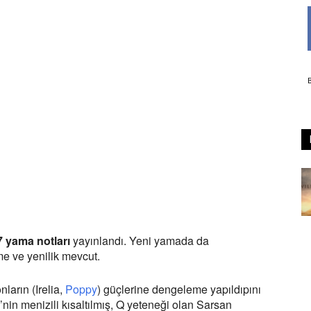
7 yama notları
yayınlandı. Yeni yamada da
me ve yenilik mevcut.
ların (Irelia,
Poppy
) güçlerine dengeleme yapıldıpını
i’nin menizili kısaltılmış, Q yeteneği olan Sarsan