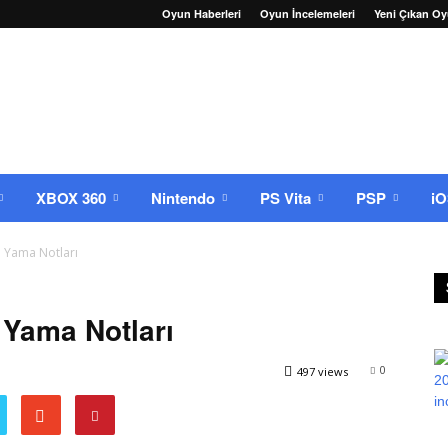
Oyun Haberleri
Oyun İncelemeleri
Yeni Çıkan Oy
XBOX 360
Nintendo
PS Vita
PSP
i
 Yama Notları
 Yama Notları
0
497 views