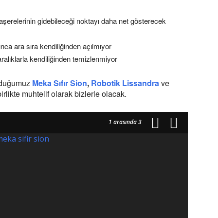
Haşerelerinin gidebileceği noktayı daha net gösterecek
nca ara sıra kendiliğinden açılmıyor
alıklarla kendiliğinden temizlenmiyor
urduğumuz
Meka Sıfır Sion
,
Robotik Lissandra
ve
birlikte muhtelif olarak bizlerle olacak.
1
arasında 3