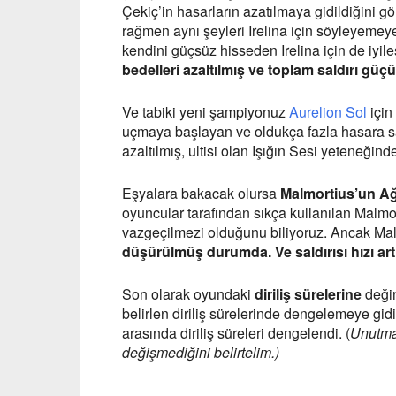
Çekiç’in hasarların azatılmaya gidildiğini 
rağmen aynı şeyleri Irelina için söyleyemey
kendini güçsüz hisseden Irelina için de iyil
bedelleri azaltılmış ve toplam saldırı güç
Ve tabiki yeni şampiyonuz
Aurelion Sol
için
uçmaya başlayan ve oldukça fazla hasara 
azaltılmış, ultisi olan Işığın Sesi yeteneğin
Eşyalara bakacak olursa
Malmortius’un Ağ
oyuncular tarafından sıkça kullanılan Malmo
vazgeçilmezi olduğunu biliyoruz. Ancak Ma
düşürülmüş durumda. Ve saldırısı hızı artı
Son olarak oyundaki
diriliş sürelerine
değin
belirlen diriliş sürelerinde dengelemeye gi
arasında diriliş süreleri dengelendi. (
Unutmad
değişmediğini belirtelim.)