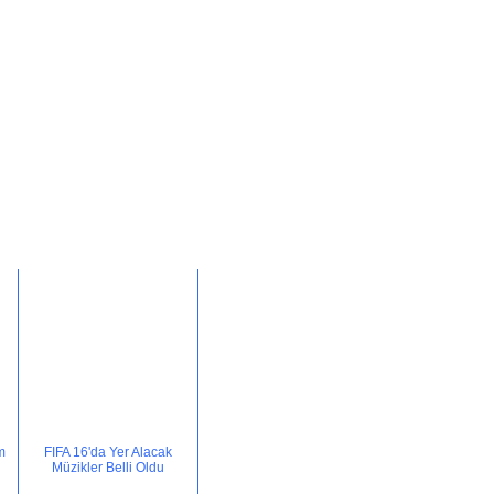
m
FIFA 16'da Yer Alacak
Müzikler Belli Oldu