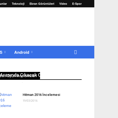
unlar
Teknoloji
Ekran Görüntüleri
Video
E-Spor
OS
Android
22-25 Ağustos 2016 Tarihleri
Arasında Çıkacak Oyunlar
Son Oyun İncelemeleri
Erkan Yılmaz
-
22/08/2016
0
Hitman 2016 İncelemesi
19/03/2016