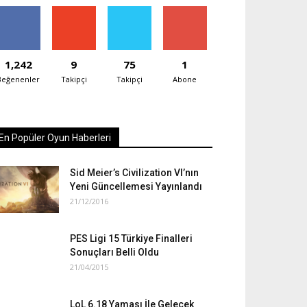
1,242
9
75
1
Beğenenler
Takipçi
Takipçi
Abone
En Popüler Oyun Haberleri
Sid Meier’s Civilization VI’nın
Yeni Güncellemesi Yayınlandı
21/12/2016
PES Ligi 15 Türkiye Finalleri
Sonuçları Belli Oldu
21/04/2015
LoL 6.18 Yaması İle Gelecek