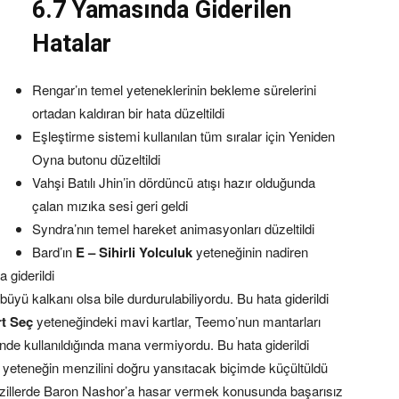
6.7 Yamasında Giderilen
Hatalar
Rengar’ın temel yeteneklerinin bekleme sürelerini
ortadan kaldıran bir hata düzeltildi
Eşleştirme sistemi kullanılan tüm sıralar için Yeniden
Oyna butonu düzeltildi
Vahşi Batılı Jhin’in dördüncü atışı hazır olduğunda
çalan mızıka sesi geri geldi
Syndra’nın temel hareket animasyonları düzeltildi
Bard’ın
E – Sihirli Yolculuk
yeteneğinin nadiren
 giderildi
yü kalkanı olsa bile durdurulabiliyordu. Bu hata giderildi
rt Seç
yeteneğindeki mavi kartlar, Teemo’nun mantarları
rinde kullanıldığında mana vermiyordu. Bu hata giderildi
, yeteneğin menzilini doğru yansıtacak biçimde küçültüldü
zillerde Baron Nashor’a hasar vermek konusunda başarısız