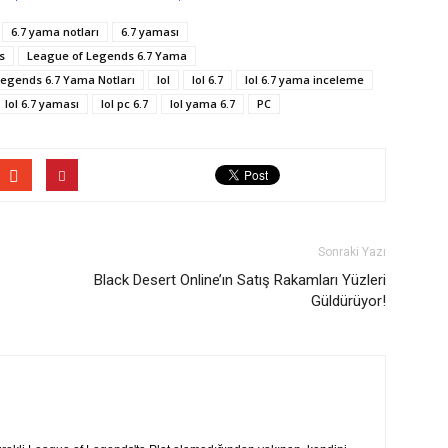
6.7 yama notları
6.7 yaması
s
League of Legends 6.7 Yama
egends 6.7 Yama Notları
lol
lol 6.7
lol 6.7 yama inceleme
lol 6.7 yaması
lol pc 6.7
lol yama 6.7
PC
Sonraki Yazı
Black Desert Online’ın Satış Rakamları Yüzleri
Güldürüyor!