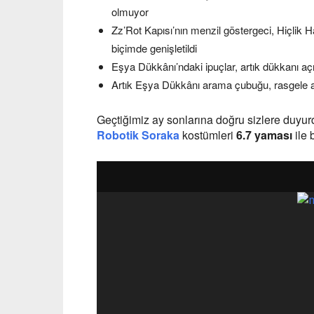
olmuyor
Zz’Rot Kapısı’nın menzil göstergeci, Hiçlik 
biçimde genişletildi
Eşya Dükkânı’ndaki ipuçlar, artık dükkanı açı
Artık Eşya Dükkânı arama çubuğu, rasgele ar
Geçtiğimiz ay sonlarına doğru sizlere duy
Robotik Soraka
kostümleri
6.7 yaması
ile 