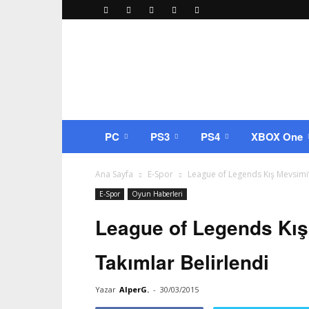
Oyuncu
Portal
–
Oyun
Haberleri
ve
İncelemeleri
PC
PS3
PS4
XBOX One
Ana Sayfa
E-Spor
League of Legends Kış Mevsimi’
E-Spor
Oyun Haberleri
League of Legends Kış
Takımlar Belirlendi
Yazar
AlperG.
-
30/03/2015