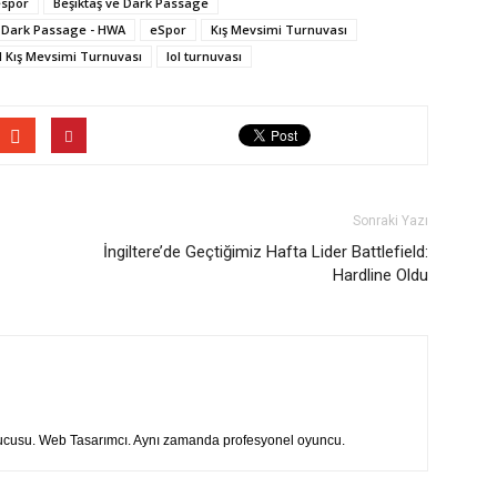
espor
Beşiktaş ve Dark Passage
Dark Passage - HWA
eSpor
Kış Mevsimi Turnuvası
ol Kış Mevsimi Turnuvası
lol turnuvası
Sonraki Yazı
İngiltere’de Geçtiğimiz Hafta Lider Battlefield:
Hardline Oldu
rucusu. Web Tasarımcı. Aynı zamanda profesyonel oyuncu.