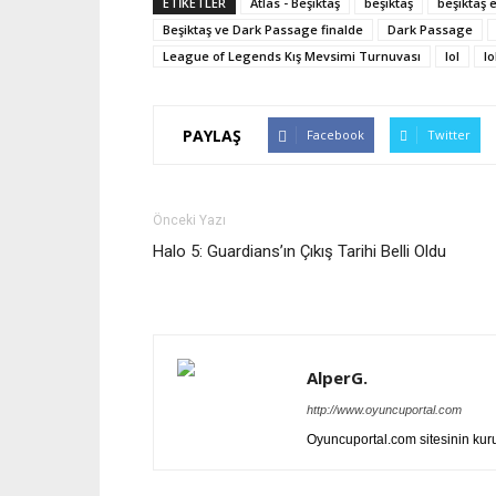
ETİKETLER
Atlas - Beşiktaş
beşiktaş
beşiktaş 
Beşiktaş ve Dark Passage finalde
Dark Passage
League of Legends Kış Mevsimi Turnuvası
lol
l
PAYLAŞ
Facebook
Twitter
Önceki Yazı
Halo 5: Guardians’ın Çıkış Tarihi Belli Oldu
AlperG.
http://www.oyuncuportal.com
Oyuncuportal.com sitesinin ku