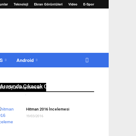
unlar
Teknoloji
Ekran Görüntüleri
Video
E-Spor
OS
Android
22-25 Ağustos 2016 Tarihleri
Arasında Çıkacak Oyunlar
Son Oyun İncelemeleri
Erkan Yılmaz
-
22/08/2016
0
Hitman 2016 İncelemesi
19/03/2016