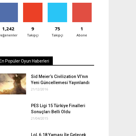
1,242
9
75
1
Beğenenler
Takipçi
Takipçi
Abone
En Popüler Oyun Haberleri
Sid Meier’s Civilization VI’nın
Yeni Güncellemesi Yayınlandı
21/12/2016
PES Ligi 15 Türkiye Finalleri
Sonuçları Belli Oldu
21/04/2015
LoL 6.18 Yaması İle Gelecek