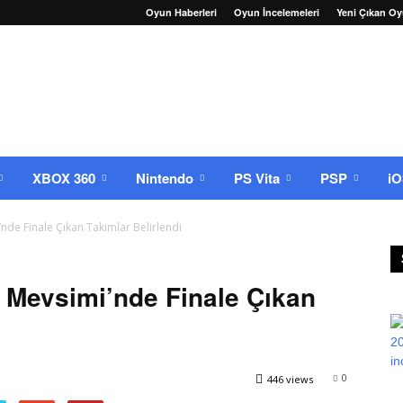
Oyun Haberleri
Oyun İncelemeleri
Yeni Çıkan Oy
XBOX 360
Nintendo
PS Vita
PSP
i
nde Finale Çıkan Takımlar Belirlendi
 Mevsimi’nde Finale Çıkan
0
446 views