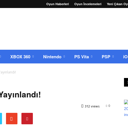
Oyun Haberleri
Oyun İncelemeleri
Yeni Çıkan Oy
XBOX 360
Nintendo
PS Vita
PSP
i
ayınlandı!
Yayınlandı!
0
312 views