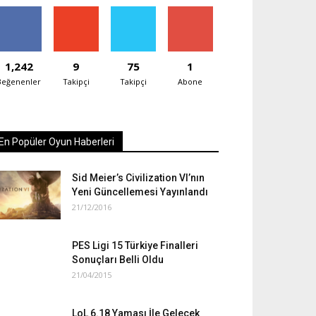
1,242
9
75
1
Beğenenler
Takipçi
Takipçi
Abone
En Popüler Oyun Haberleri
Sid Meier’s Civilization VI’nın
Yeni Güncellemesi Yayınlandı
21/12/2016
PES Ligi 15 Türkiye Finalleri
Sonuçları Belli Oldu
21/04/2015
LoL 6.18 Yaması İle Gelecek