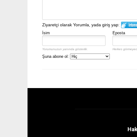
Ziyaretçi olarak Yorumla, yada giriş yap:
İsim
Eposta
Yorumunuzun yanında gösterilir.
Herkes görmeyece
Şuna abone ol:
Hak