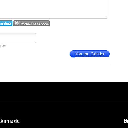
ktir.
Yorumu Gönder
kımızda
B