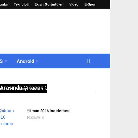
unlar
Teknoloji
Ekran Görüntüleri
Video
E-Spor
OS
Android
22-25 Ağustos 2016 Tarihleri
Arasında Çıkacak Oyunlar
Son Oyun İncelemeleri
Erkan Yılmaz
-
22/08/2016
0
Hitman 2016 İncelemesi
19/03/2016