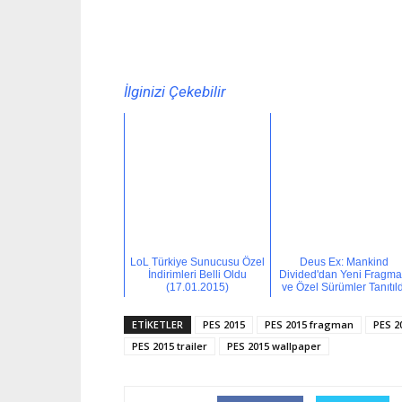
İlginizi Çekebilir
LoL Türkiye Sunucusu Özel
Deus Ex: Mankind
İndirimleri Belli Oldu
Divided'dan Yeni Fragm
(17.01.2015)
ve Özel Sürümler Tanıtıld
ETİKETLER
PES 2015
PES 2015 fragman
PES 2
PES 2015 trailer
PES 2015 wallpaper