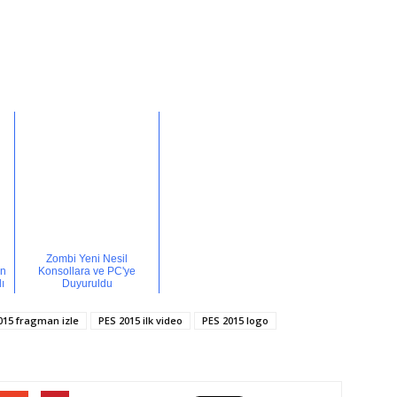
Zombi Yeni Nesil
an
Konsollara ve PC'ye
ı
Duyuruldu
015 fragman izle
PES 2015 ilk video
PES 2015 logo