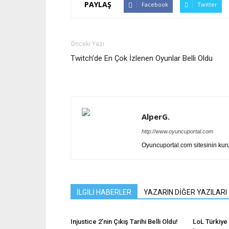
PAYLAŞ
Facebook
Twitter
Önceki Yazı
Twitch’de En Çok İzlenen Oyunlar Belli Oldu
AlperG.
http://www.oyuncuportal.com
Oyuncuportal.com sitesinin ku
İLGİLİ HABERLER
YAZARIN DİĞER YAZILARI
Injustice 2’nin Çıkış Tarihi Belli Oldu!
LoL Türkiye