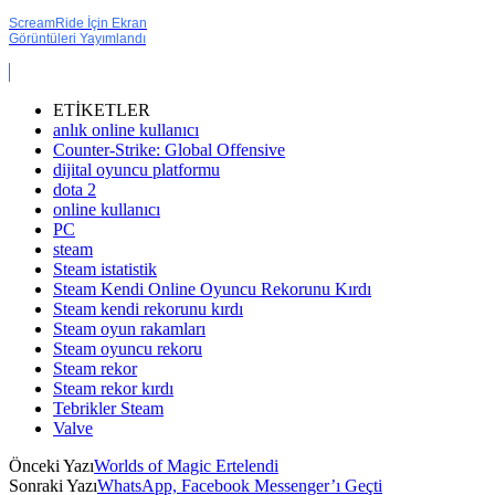
ScreamRide İçin Ekran
Görüntüleri Yayımlandı
ETİKETLER
anlık online kullanıcı
Counter-Strike: Global Offensive
dijital oyuncu platformu
dota 2
online kullanıcı
PC
steam
Steam istatistik
Steam Kendi Online Oyuncu Rekorunu Kırdı
Steam kendi rekorunu kırdı
Steam oyun rakamları
Steam oyuncu rekoru
Steam rekor
Steam rekor kırdı
Tebrikler Steam
Valve
Önceki Yazı
Worlds of Magic Ertelendi
Sonraki Yazı
WhatsApp, Facebook Messenger’ı Geçti