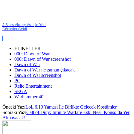
J-Stars Victory Vs. İçin Yeni
Görseller Geldi
ETİKETLER
000: Dawn of War
000: Dawn of War screenshot
Dawn of War
Dawn of War ne zaman çıkacak
Dawn of War screenshot
PC
Relic Entertainment
SEGA
Warhammer 40
Önceki Yazı
LoL 6.10 Yaması İle Birlikte Gelecek Kostümler
Sonraki Yazı
Call of Duty: Infinite Warfare Eski Nesil Konsolda Yer
Almayacak!