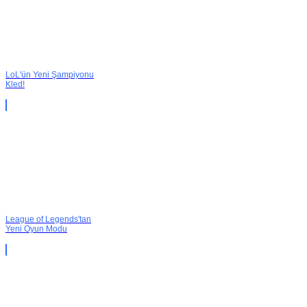
LoL'ün Yeni Şampiyonu
Kled!
League of Legends'tan
Yeni Oyun Modu