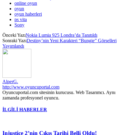
online oyun
oyun
oyun haberleri
ps vita
Sony
Önceki Yazı
Nokia Lumia 925 Londra’da Tanıtıldı
Sonraki Yazı
Destiny’nin Yeni Karakteri “Bungie” Görselleri
Yayımlandı
AlperG.
http://www.oyuncuportal.com
Oyuncuportal.com sitesinin kurucusu. Web Tasarımcı. Aynı
zamanda profesyonel oyuncu.
İLGİLİ HABERLER
Injustice 2’nin Çıkış Tarihi Belli Oldu!