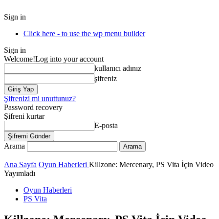
Sign in
Click here - to use the wp menu builder
Sign in
Welcome!
Log into your account
kullanıcı adınız
şifreniz
Şifrenizi mi unuttunuz?
Password recovery
Şifreni kurtar
E-posta
Arama
Ana Sayfa
Oyun Haberleri
Killzone: Mercenary, PS Vita İçin Video
Yayımladı
Oyun Haberleri
PS Vita