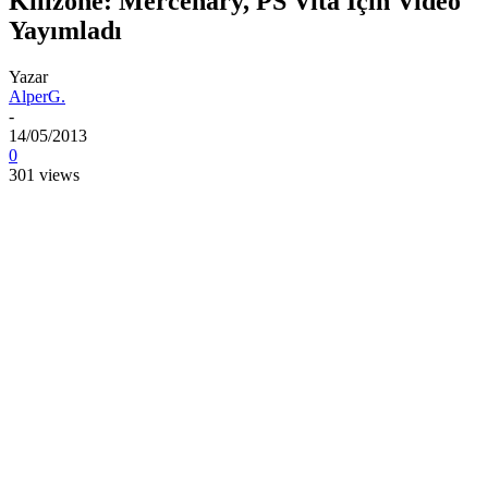
Killzone: Mercenary, PS Vita İçin Video
Yayımladı
Yazar
AlperG.
-
14/05/2013
0
301 views