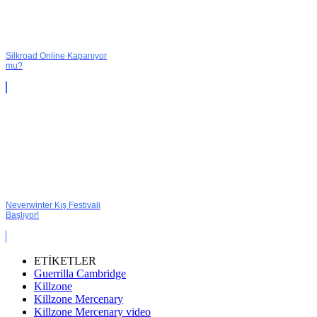
Silkroad Online Kapanıyor
mu?
Neverwinter Kış Festivali
Başlıyor!
ETİKETLER
Guerrilla Cambridge
Killzone
Killzone Mercenary
Killzone Mercenary video