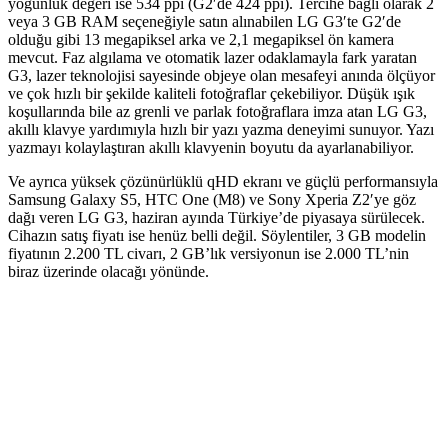
yoğunluk değeri ise 534 ppi (G2′de 424 ppi). Tercihe bağlı olarak 2
veya 3 GB RAM seçeneğiyle satın alınabilen LG G3′te G2′de
olduğu gibi 13 megapiksel arka ve 2,1 megapiksel ön kamera
mevcut. Faz algılama ve otomatik lazer odaklamayla fark yaratan
G3, lazer teknolojisi sayesinde objeye olan mesafeyi anında ölçüyor
ve çok hızlı bir şekilde kaliteli fotoğraflar çekebiliyor. Düşük ışık
koşullarında bile az grenli ve parlak fotoğraflara imza atan LG G3,
akıllı klavye yardımıyla hızlı bir yazı yazma deneyimi sunuyor. Yazı
yazmayı kolaylaştıran akıllı klavyenin boyutu da ayarlanabiliyor.
Ve ayrıca yüksek çözünürlüklü qHD ekranı ve güçlü performansıyla
Samsung Galaxy S5, HTC One (M8) ve Sony Xperia Z2′ye göz
dağı veren LG G3, haziran ayında Türkiye’de piyasaya sürülecek.
Cihazın satış fiyatı ise henüz belli değil. Söylentiler, 3 GB modelin
fiyatının 2.200 TL civarı, 2 GB’lık versiyonun ise 2.000 TL’nin
biraz üzerinde olacağı yönünde.