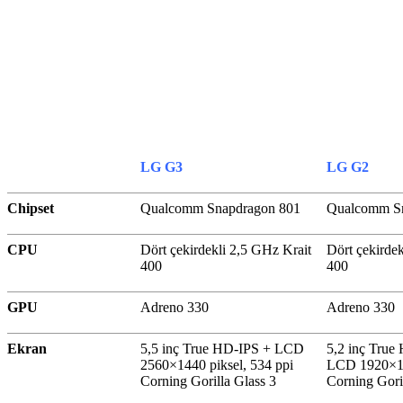
LG G3
LG G2
Chipset
Qualcomm Snapdragon 801
Qualcomm S
CPU
Dört çekirdekli 2,5 GHz Krait
Dört çekirde
400
400
GPU
Adreno 330
Adreno 330
Ekran
5,5 inç True HD-IPS + LCD
5,2 inç True
2560×1440 piksel, 534 ppi
LCD 1920
Corning Gorilla Glass 3
Corning Gori