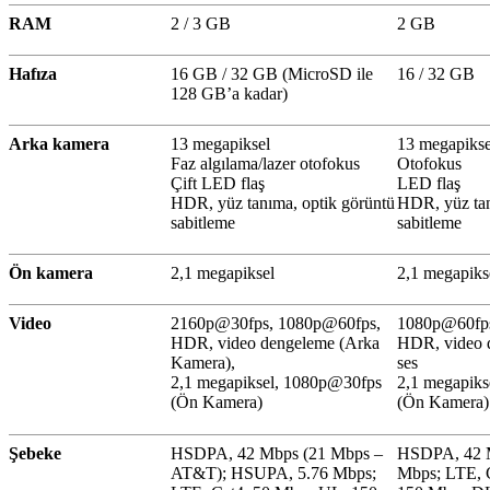
RAM
2 / 3 GB
2 GB
Hafıza
16 GB / 32 GB (MicroSD ile
16 / 32 GB
128 GB’a kadar)
Arka kamera
13 megapiksel
13 megapikse
Faz algılama/lazer otofokus
Otofokus
Çift LED flaş
LED flaş
HDR, yüz tanıma, optik görüntü
HDR, yüz tan
sabitleme
sabitleme
Ön kamera
2,1 megapiksel
2,1 megapiks
Video
2160p@30fps, 1080p@60fps,
1080p@60fps
HDR, video dengeleme (Arka
HDR, video d
Kamera),
ses
2,1 megapiksel, 1080p@30fps
2,1 megapik
(Ön Kamera)
(Ön Kamera)
Şebeke
HSDPA, 42 Mbps (21 Mbps –
HSDPA, 42 
AT&T); HSUPA, 5.76 Mbps;
Mbps; LTE, 