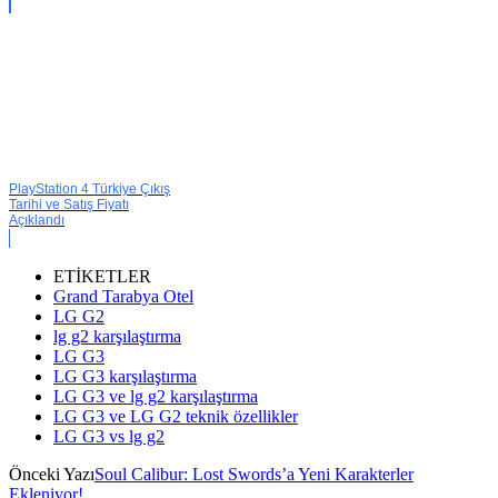
PlayStation 4 Türkiye Çıkış
Tarihi ve Satış Fiyatı
Açıklandı
ETİKETLER
Grand Tarabya Otel
LG G2
lg g2 karşılaştırma
LG G3
LG G3 karşılaştırma
LG G3 ve lg g2 karşılaştırma
LG G3 ve LG G2 teknik özellikler
LG G3 vs lg g2
Önceki Yazı
Soul Calibur: Lost Swords’a Yeni Karakterler
Ekleniyor!