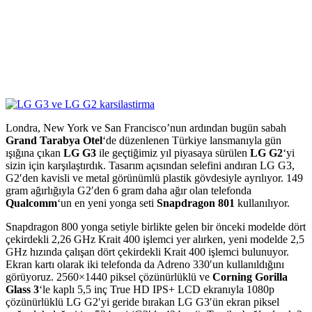
Londra, New York ve San Francisco’nun ardından bugün sabah
Grand Tarabya Otel
‘de düzenlenen Türkiye lansmanıyla gün
ışığına çıkan
LG G3
ile geçtiğimiz yıl piyasaya sürülen
LG G2
‘yi
sizin için karşılaştırdık. Tasarım açısından selefini andıran LG G3,
G2′den kavisli ve metal görünümlü plastik gövdesiyle ayrılıyor. 149
gram ağırlığıyla G2′den 6 gram daha ağır olan telefonda
Qualcomm
‘un en yeni yonga seti
Snapdragon 801
kullanılıyor.
Snapdragon 800 yonga setiyle birlikte gelen bir önceki modelde dört
çekirdekli 2,26 GHz Krait 400 işlemci yer alırken, yeni modelde 2,5
GHz hızında çalışan dört çekirdekli Krait 400 işlemci bulunuyor.
Ekran kartı olarak iki telefonda da Adreno 330′un kullanıldığını
görüyoruz. 2560×1440 piksel çözünürlüklü ve
Corning Gorilla
Glass 3
‘le kaplı 5,5 inç True HD IPS+ LCD ekranıyla 1080p
çözünürlüklü LG G2′yi geride bırakan LG G3′ün ekran piksel