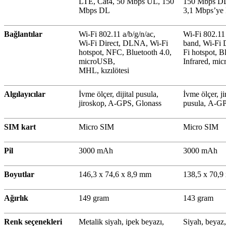
LTE, Cat4, 50 Mbps UL, 150
150 Mbps DL
Mbps DL
3,1 Mbps’ye 
Bağlantılar
Wi-Fi 802.11 a/b/g/n/ac,
Wi-Fi 802.11 
Wi-Fi Direct, DLNA, Wi-Fi
band, Wi-Fi 
hotspot, NFC, Bluetooth 4.0,
Fi hotspot, B
microUSB,
Infrared, mi
MHL, kızılötesi
Algılayıcılar
İvme ölçer, dijital pusula,
İvme ölçer, ji
jiroskop, A-GPS, Glonass
pusula, A-GP
SIM kart
Micro SIM
Micro SIM
Pil
3000 mAh
3000 mAh
Boyutlar
146,3 x 74,6 x 8,9 mm
138,5 x 70,9
Ağırlık
149 gram
143 gram
Renk seçenekleri
Metalik siyah, ipek beyazı,
Siyah, beyaz, 