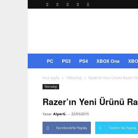
Oyuncu
Portal
–
Oyun
Haberleri
ve
İncelemeleri
PC
PS3
PS4
XBOX One
XBO
Ana Sayfa
Teknoloji
Razer’ın Yeni Ürünü Razer Fi
Teknoloji
Razer’ın Yeni Ürünü Ra
Yazar
AlperG.
-
22/05/2015
Facebook'ta Paylaş
Twitter'da Paylaş