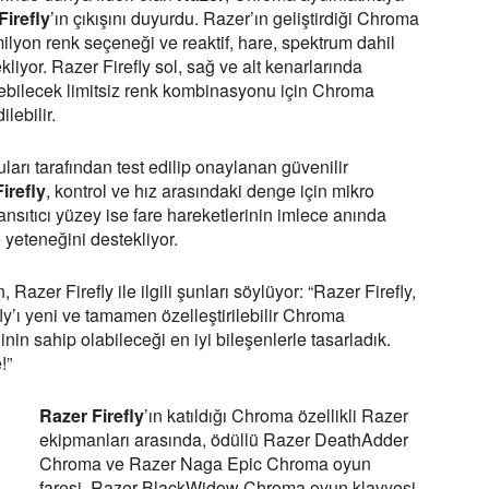
Firefly
’ın çıkışını duyurdu. Razer’ın geliştirdiği Chroma
ilyon renk seçeneği ve reaktif, hare, spektrum dahil
 ekliyor. Razer Firefly sol, sağ ve alt kenarlarında
ebilecek limitsiz renk kombinasyonu için Chroma
lebilir.
ları tarafından test edilip onaylanan güvenilir
irefly
, kontrol ve hız arasındaki denge için mikro
ansıtıcı yüzey ise fare hareketlerinin imlece anında
 yeteneğini destekliyor.
zer Firefly ile ilgili şunları söylüyor: “Razer Firefly,
fly’ı yeni ve tamamen özelleştirilebilir Chroma
in sahip olabileceği en iyi bileşenlerle tasarladık.
!”
Razer Firefly
’ın katıldığı Chroma özellikli Razer
ekipmanları arasında, ödüllü Razer DeathAdder
Chroma ve Razer Naga Epic Chroma oyun
faresi, Razer BlackWidow Chroma oyun klavyesi