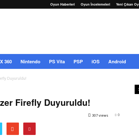
Oyun Haberleri
Oyun İncelemeleri
Yeni Çıkan Oy
X 360
Nintendo
PS Vita
PSP
iOS
Android
refly Duyuruldu!
zer Firefly Duyuruldu!
0
307 views