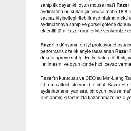
sahip ilk dayanıklı oyun mouse mat’i
Razer 
aydınlatma bu kullanışlı mouse mat’e 16.8 m
sayısız kişiselleştirilebilir aydınlatma efekti
aydınlatmaya sahip ve görsel şölene dönüş
eklentili tüm Razer ürünleriyle senkronize edi
Razer
’ın dünyanın en iyi profesyonel oyuncu
performans özellikleriyle tasarlanan
Razer F
dokulu apreye sahip. En iyi hale getirilmiş y
iletilmesini ve oyun içinde hızlı cevap verme
Razer’ın kurucusu ve CEO’su Min-Liang Tan, Ra
Chroma ailesi için yeni bir milat. Razer Fire
aydınlatmanın yanısıra, bir oyun mouse mat’in
Kim demiş ki tarzınızla kazanamazsınız diye