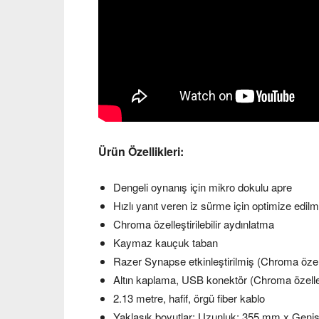
Ürün Özellikleri:
Dengeli oynanış için mikro dokulu apre
Hızlı yanıt veren iz sürme için optimize edi
Chroma özelleştirilebilir aydınlatma
Kaymaz kauçuk taban
Razer Synapse etkinleştirilmiş (Chroma özelleş
Altın kaplama, USB konektör (Chroma özelleşti
2.13 metre, hafif, örgü fiber kablo
Yaklaşık boyutlar: Uzunluk: 355 mm x Geni