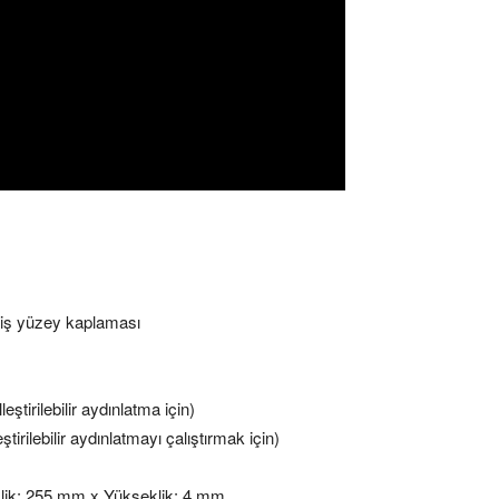
lmiş yüzey kaplaması
tirilebilir aydınlatma için)
rilebilir aydınlatmayı çalıştırmak için)
şlik: 255 mm x Yükseklik: 4 mm