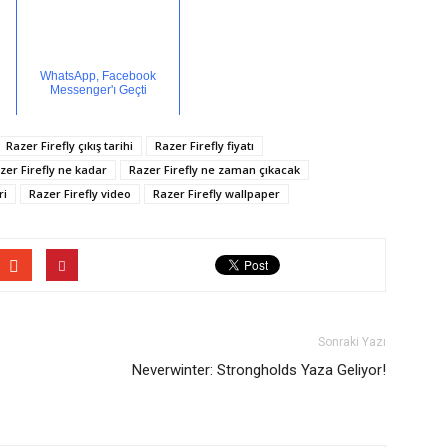
WhatsApp, Facebook
Messenger'ı Geçti
Razer Firefly çıkış tarihi
Razer Firefly fiyatı
zer Firefly ne kadar
Razer Firefly ne zaman çıkacak
ri
Razer Firefly video
Razer Firefly wallpaper
Sonraki Yazı
Neverwinter: Strongholds Yaza Geliyor!