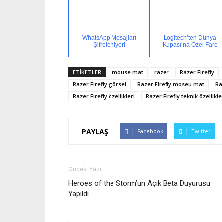
WhatsApp Mesajları
Logitech’ten Dünya
Şifreleniyor!
Kupası’na Özel Fare
ETİKETLER
mouse mat
razer
Razer Firefly
Razer Firefly görsel
Razer Firefly moseu mat
Ra
Razer Firefly özellikleri
Razer Firefly teknik özellikle
PAYLAŞ
Facebook
Twitter
Önceki Yazı
Heroes of the Storm’un Açık Beta Duyurusu
Yapıldı